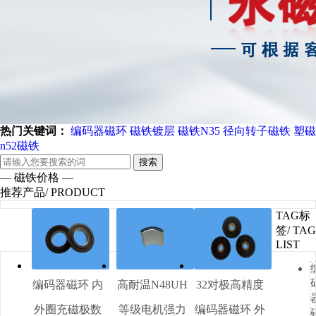
热门关键词：
编码器磁环
磁铁镀层
磁铁N35
径向转子磁铁
塑磁
n52磁铁
搜索
— 磁铁价格 —
推荐产品
/ PRODUCT
TAG标
签
/ TAG
LIST
编码器磁环 内
高耐温N48UH
32对极高精度
外圈充磁极数
等级电机强力
编码器磁环 外