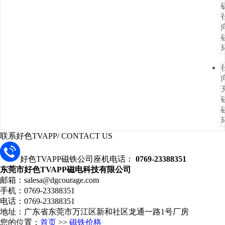
联系好色TVAPP
/ CONTACT US
好色TVAPP磁铁公司座机电话：
0769-23388351
东莞市好色TVAPP磁电科技有限公司
邮箱：salesa@dgcourage.com
手机：0769-23388351
电话：0769-23388351
地址：广东省东莞市万江区新和社区龙通一路1号厂房
您的位置：
首页
>>
磁铁价格