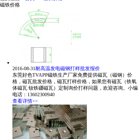
磁铁价格
2016-08-31
耐高温发电磁钢打样批发报价
东莞好色TVAPP磁铁生产厂家免费提供磁瓦（磁钢）价
格，磁瓦批发价格，磁瓦打样价格，如果您有磁瓦（铁氧
体磁瓦 钕铁硼磁瓦）定制询价打样问题，欢迎咨询。小编
电话：13602300940
查看详情>>