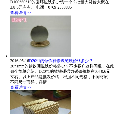
D100*60*10的圆环磁铁多少钱一个？批量大货价大概在
3.8-5元左右。 电话：0769-2338835
查看详情>>
2016-05-16
D20*1的钕铁硼镀镍磁铁价格多少？
20*1mm的钕铁硼磁铁价格多少？不少客户这样问道，在此
做个简单介绍。D20*1的钕铁硼强力磁铁价格在0.4-0.6元
左右。以上产品是批发价格：根据不同规格，不同材质，
不同尺寸而异，详情
查看详情>>