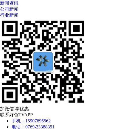
新闻资讯
公司新闻
行业新闻
加微信 享优惠
联系好色TVAPP
手机：15907695562
电话：0769-23388351