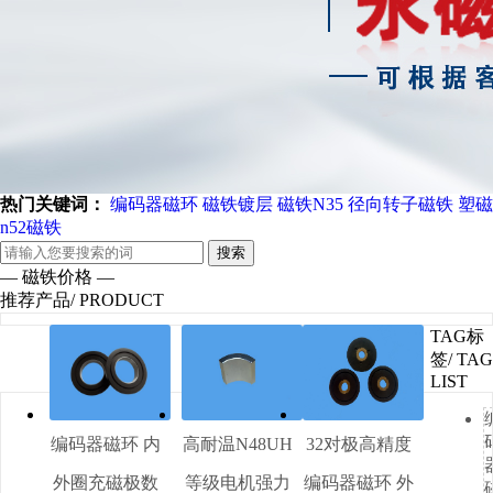
热门关键词：
编码器磁环
磁铁镀层
磁铁N35
径向转子磁铁
塑磁
n52磁铁
搜索
— 磁铁价格 —
推荐产品
/ PRODUCT
TAG标
签
/ TAG
LIST
编码器磁环 内
高耐温N48UH
32对极高精度
外圈充磁极数
等级电机强力
编码器磁环 外