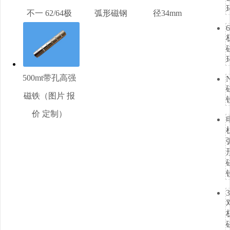
不一 62/64极
弧形磁钢
径34mm
6
500mt带孔高强
磁铁（图片 报
价 定制）
3