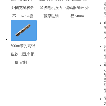
外圈充磁极数
等级电机强力
编码器磁环 外
不一 62/64极
弧形磁钢
径34mm
6
500mt带孔高强
磁铁（图片 报
价 定制）
3