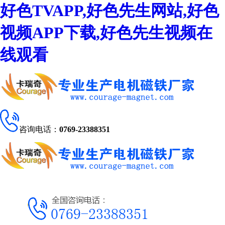
好色TVAPP,好色先生网站,好色
视频APP下载,好色先生视频在
线观看
咨询电话：
0769-23388351