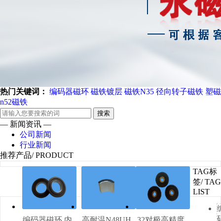
热门关键词：
编码器磁环
磁铁镀层
磁铁N35
径向转子磁铁
塑磁
n52磁铁
搜索
— 新闻资讯 —
公司新闻
行业新闻
推荐产品
/ PRODUCT
TAG标
签
/ TAG
LIST
编码器磁环 内
高耐温N48UH
32对极高精度