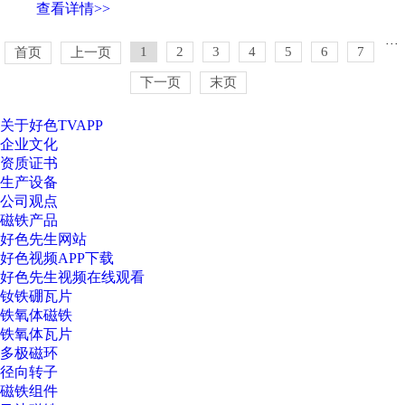
查看详情>>
···
1
2
3
4
5
6
7
首页
上一页
下一页
末页
关于好色TVAPP
企业文化
资质证书
生产设备
公司观点
磁铁产品
好色先生网站
好色视频APP下载
好色先生视频在线观看
钕铁硼瓦片
铁氧体磁铁
铁氧体瓦片
多极磁环
径向转子
磁铁组件