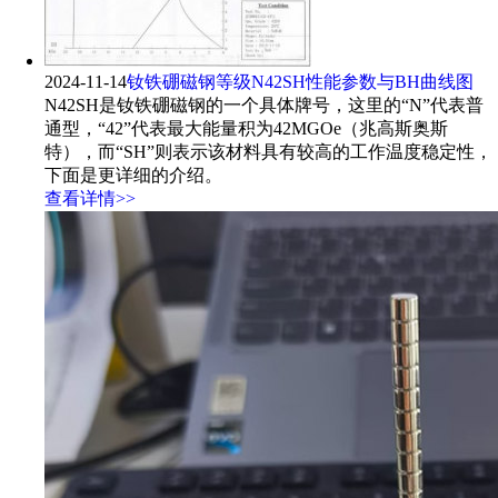
2024-11-14
钕铁硼磁钢等级N42SH性能参数与BH曲线图
N42SH是钕铁硼磁钢的一个具体牌号，这里的“N”代表普
通型，“42”代表最大能量积为42MGOe（兆高斯奥斯
特），而“SH”则表示该材料具有较高的工作温度稳定性，
下面是更详细的介绍。
查看详情>>