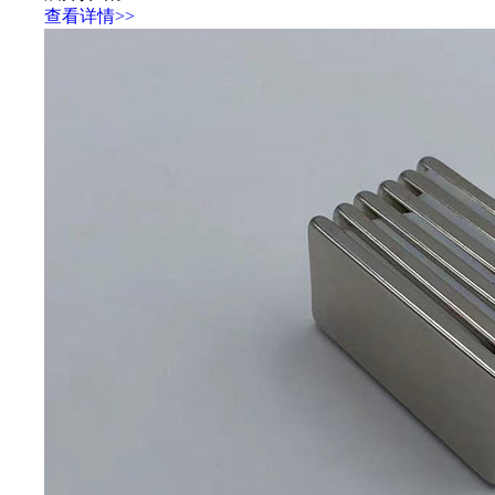
查看详情>>