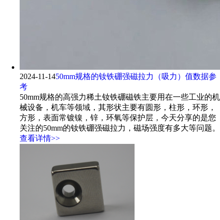
2024-11-14
50mm规格的钕铁硼强磁拉力（吸力）值数据参
考
50mm规格的高强力稀土钕铁硼磁铁主要用在一些工业的机
械设备，机车等领域，其形状主要有圆形，柱形，环形，
方形，表面常镀镍，锌，环氧等保护层，今天分享的是您
关注的50mm的钕铁硼强磁拉力，磁场强度有多大等问题。
查看详情>>