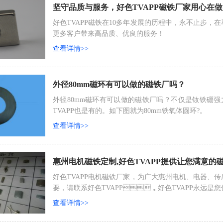
坚守品质与服务，好色TVAPP磁铁厂家用心在
好色TVAPP磁铁在10多年发展的历程中，永不止步
更多客户带来高品质、优良的服务！
查看详情>>
外径80mm磁环有可以做的磁铁厂吗？
外径80mm磁环有可以做的磁铁厂吗？不仅是钕铁硼强力磁
TVAPP也是有的。如下图就为80mm铁氧体圆环?。
查看详情>>
惠州电机磁铁定制,好色TVAPP提供让您满意的
好色TVAPP电机磁铁厂家，为广大惠州电机、电器
要，请联系好色TVAPP，好色TVAPP永远是您值
查看详情>>