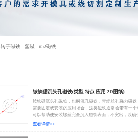
向转子磁铁
塑磁
n52磁铁
钕铁硼沉头孔磁铁(类型 特点 应用 2D图纸)
钕铁硼沉头孔磁铁，也叫沉孔磁铁，带螺丝孔强力磁铁
需要固定或安装的应用场合，这类磁铁通常会带有一个或多
可以帮助使安装螺丝完全沉入磁铁表面，不突出，以确保
查看详情>>