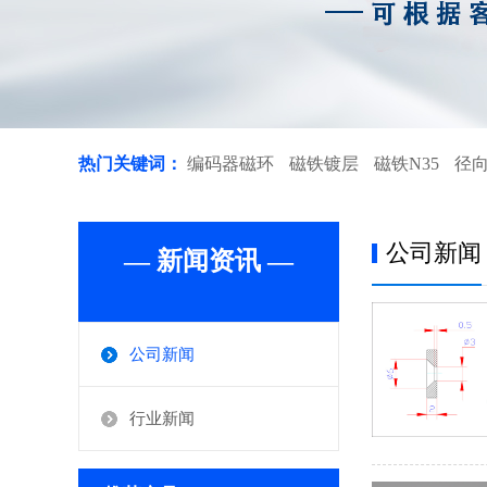
热门关键词：
编码器磁环
磁铁镀层
磁铁N35
径
公司新闻
— 新闻资讯 —
公司新闻
行业新闻