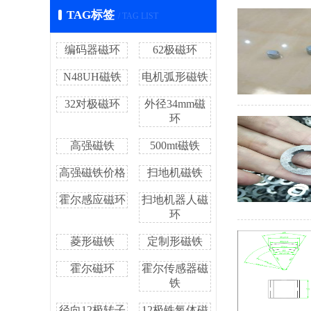
TAG标签
/ TAG LIST
编码器磁环
62极磁环
N48UH磁铁
电机弧形磁铁
32对极磁环
外径34mm磁
环
高强磁铁
500mt磁铁
高强磁铁价格
扫地机磁铁
霍尔感应磁环
扫地机器人磁
环
菱形磁铁
定制形磁铁
霍尔磁环
霍尔传感器磁
铁
径向12极转子
12极铁氧体磁