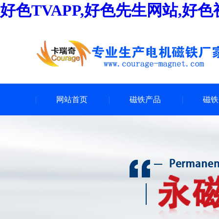
好色TVAPP,好色先生网站,好
网站首页
磁铁产品
磁铁