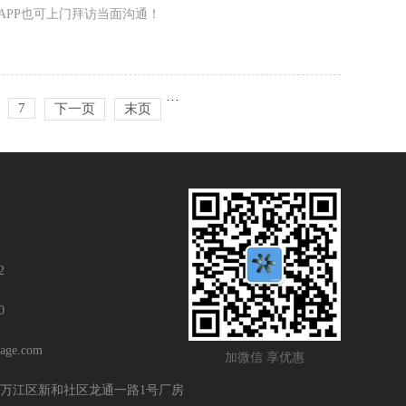
P也可上门拜访当面沟通！
···
7
下一页
末页
2
0
age.com
加微信 享优惠
东莞市万江区新和社区龙通一路1号厂房