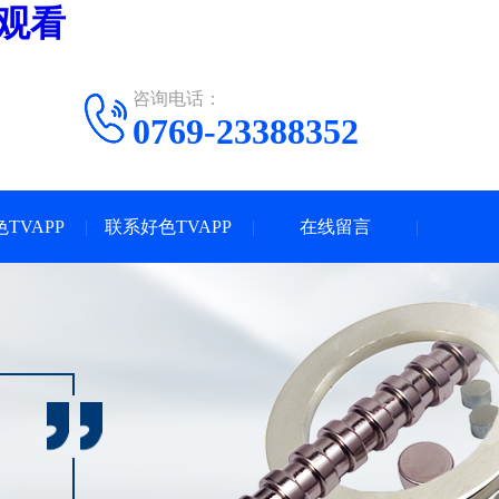
线观看
咨询电话：
0769-23388352
TVAPP
联系好色TVAPP
在线留言