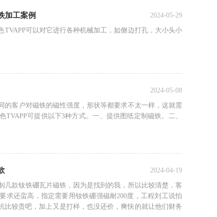
磁铁加工案例
2024-05-29
色TVAPP可以对它进行各种机械加工，如侧边打孔，大小头小
2024-05-08
同的客户对磁铁的磁性强度，形状等都要求不太一样，这就需
APP可提供以下3种方式。一、提供图纸定制磁铁。二、
款
2024-04-19
几款钕铁硼瓦片磁铁，因为是找到的我，所以比较清楚，客
还蛮高，指定需要用钕铁硼强磁耐200度，工程刘工说怕
贵吧，加上又是打样，也没还价，爽快的就让他们财务