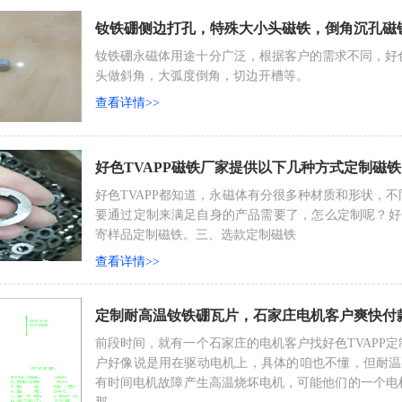
钕铁硼侧边打孔，特殊大小头磁铁，倒角沉孔
钕铁硼永磁体用途十分广泛，根据客户的需求不同，好
头做斜角，大弧度倒角，切边开槽等。
查看详情>>
好色TVAPP磁铁厂家提供以下几种方式定制磁铁
好色TVAPP都知道，永磁体有分很多种材质和形状，不
要通过定制来满足自身的产品需要了，怎么定制呢？好色TV
寄样品定制磁铁。三、选款定制磁铁
查看详情>>
定制耐高温钕铁硼瓦片，石家庄电机客户爽快付
前段时间，就有一个石家庄的电机客户找好色TVAPP定制
户好像说是用在驱动电机上，具体的咱也不懂，但耐温要求
有时间电机故障产生高温烧坏电机，可能他们的一个电机比较