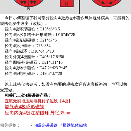
今日小傅整理了我司部分径向4极烧结永磁铁氧体规格模具，可能有的
规格会发生改变（改模）。
径向4极环形磁铁：D15*d8*3.5
径向4极水泵转子环形磁铁：D16*d5*28
径向4极充磁磁钢：D21*d7*6
径向4极小磁环：D7*d3*4
径向4极磁环：D10*d4.5*10
径向外充4极圆环：D40*d17.8*50
径向四极外充磁石：D21*d11*16
径向4极转子磁铁：D47.2*d23.2*45
径向4极电机磁环：D19.5*d7*20
……
以上规格仅供参考，如没有您要的规格欢迎咨询客服咨询，也可以接
受定做。
相关已上架4极磁铁产品；
直流无刷增压泵电机转子磁铁【4极】
燃气表4极环形磁铁
径向内充4极注塑磁环 外径35mm
相关标签：
4级充磁磁铁
4极铁氧体磁铁