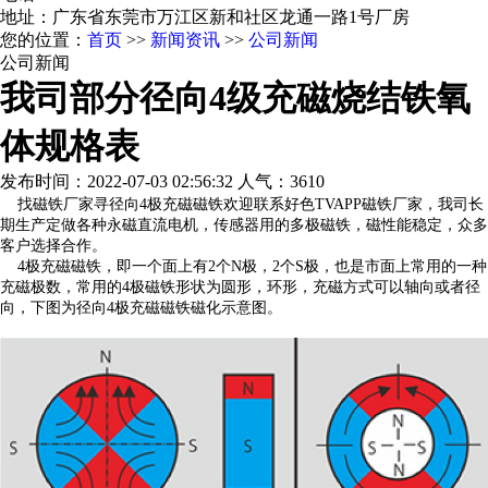
地址：广东省东莞市万江区新和社区龙通一路1号厂房
您的位置：
首页
>>
新闻资讯
>>
公司新闻
公司新闻
我司部分径向4级充磁烧结铁氧
体规格表
发布时间：2022-07-03 02:56:32 人气：3610
找磁铁厂家寻径向4极充磁磁铁欢迎联系好色TVAPP磁铁厂家，我司长
期生产定做各种永磁直流电机，传感器用的多极磁铁，磁性能稳定，众多
客户选择合作。
4极充磁磁铁，即一个面上有2个N极，2个S极，也是市面上常用的一种
充磁极数，常用的4极磁铁形状为圆形，环形，充磁方式可以轴向或者径
向，下图为径向4极充磁磁铁磁化示意图。