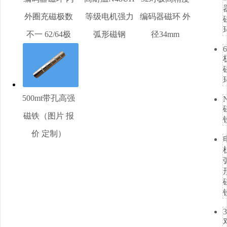
外圈充磁极数
等级电机强力
编码器磁环 外
不一 62/64极
弧形磁钢
径34mm
6
500mt带孔高强
磁铁（图片 报
价 定制）
3