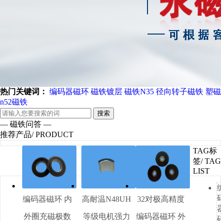
热门关键词：
编码器磁环
磁铁镀层
磁铁N35
径向转子磁铁
塑磁
n52磁铁
搜索
— 磁铁问答 —
推荐产品
/ PRODUCT
TAG标
签
/ TAG
LIST
编码器磁环 内
高耐温N48UH
32对极高精度
外圈充磁极数
等级电机强力
编码器磁环 外