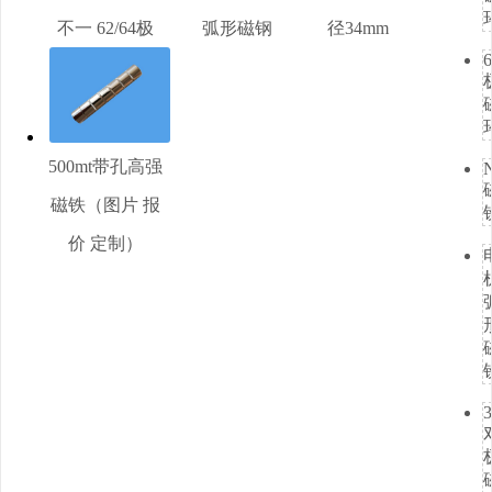
不一 62/64极
弧形磁钢
径34mm
6
500mt带孔高强
磁铁（图片 报
价 定制）
3