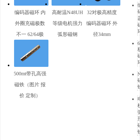
编码器磁环 内
高耐温N48UH
32对极高精度
外圈充磁极数
等级电机强力
编码器磁环 外
不一 62/64极
弧形磁钢
径34mm
6
500mt带孔高强
磁铁（图片 报
价 定制）